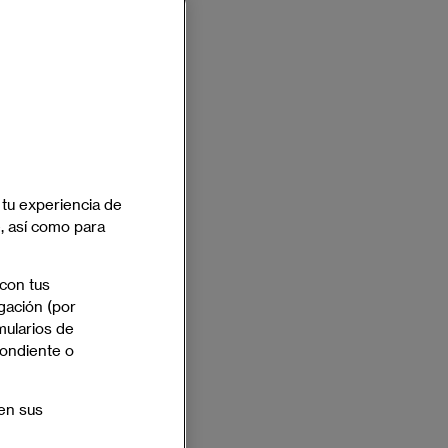
 tu experiencia de
e, así como para
 con tus
gación (por
mularios de
pondiente o
en sus