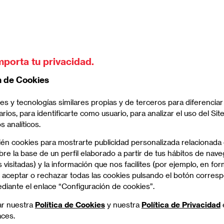
a artificial aplicada al diagnóstico prenatal por
opuesta innovadora y por su impacto positivo tanto a
mporta tu privacidad.
ógico como económico.
n de Cookies
es y tecnologías similares propias y de terceros para diferenciar
arios, para identificarte como usuario, para analizar el uso del Sit
 analíticos.
ién cookies para mostrarte publicidad personalizada relacionada
re la base de un perfil elaborado a partir de tus hábitos de nave
 visitadas) y la información que nos facilites (por ejemplo, en for
 aceptar o rechazar todas las cookies pulsando el botón corres
ediante el enlace “Configuración de cookies”.
ar nuestra
Política de Cookies
y nuestra
Política de Privacidad
aces.