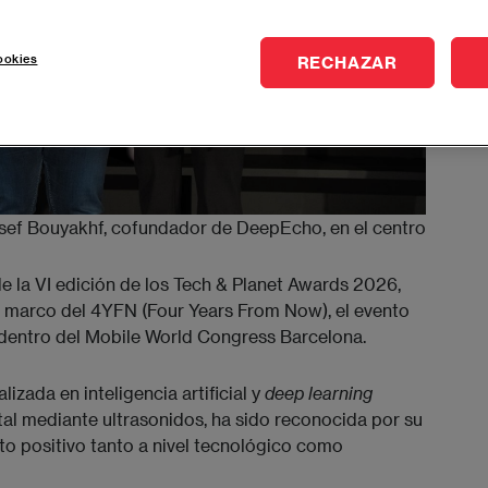
ookies
RECHAZAR
ef Bouyakhf, cofundador de DeepEcho, en el centro
de la VI edición de los Tech & Planet Awards 2026,
 marco del 4YFN (Four Years From Now), el evento
dentro del Mobile World Congress Barcelona.
izada en inteligencia artificial y
deep learning
tal mediante ultrasonidos, ha sido reconocida por su
o positivo tanto a nivel tecnológico como