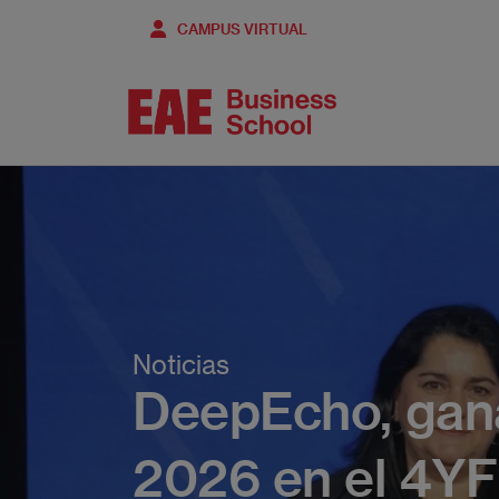
Pasar
CAMPUS VIRTUAL
al
contenido
principal
Noticias
DeepEcho, gana
2026 en el 4Y