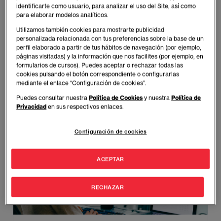
identificarte como usuario, para analizar el uso del Site, así como
Máster en Project Management
para elaborar modelos analíticos.
Utilizamos también cookies para mostrarte publicidad
Gestiona proyectos con éxito, liderando equipos y
personalizada relacionada con tus preferencias sobre la base de un
recursos para alcanzar objetivos de alto impacto.
perfil elaborado a partir de tus hábitos de navegación (por ejemplo,
páginas visitadas) y la información que nos facilites (por ejemplo, en
formularios de cursos). Puedes aceptar o rechazar todas las
BARCELONA - MADRID
cookies pulsando el botón correspondiente o configurarlas
mediante el enlace “Configuración de cookies”.
Varios Formatos
Español - Inglés
Puedes consultar nuestra
Política de Cookies
y nuestra
Política de
Privacidad
en sus respectivos enlaces.
MÁS INFORMACIÓN
Configuración de cookies
ACEPTAR
RECHAZAR