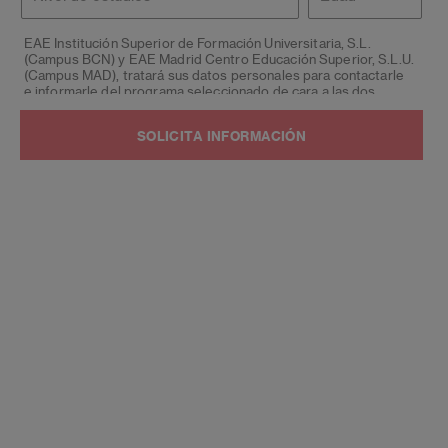
estudios
EAE Institución Superior de Formación Universitaria, S.L.
(Campus BCN) y EAE Madrid Centro Educación Superior, S.L.U.
(Campus MAD), tratará sus datos personales para contactarle
e informarle del programa seleccionado de cara a las dos
próximas convocatorias del mismo, siendo eliminados una vez
facilitada dicha información y/o transcurridas las citadas
convocatorias.
Ud. podrá ejercer los derechos de acceso, supresión,
rectificación, oposición, limitación y portabilidad, mediante
carta a EAE Institución Superior de Formación Universitaria,
S.L. (Campus BCN) y EAE Madrid Centro Educación Superior,
S.L.U. (Campus MAD) - Apartado de Correos 221 de Barcelona,
o remitiendo un email a
lopd@eae.es
. Asimismo, cuando lo
considere oportuno podrá presentar una reclamación ante la
Agencia Española de protección de datos.
Podrá ponerse en contacto con nuestro Delegado de
Protección de Datos mediante escrito dirigido a
dpo@planeta.
es
o a Grupo Planeta, At.: Delegado de Protección de Datos,
Avda. Diagonal 662-664, 08034 Barcelona.