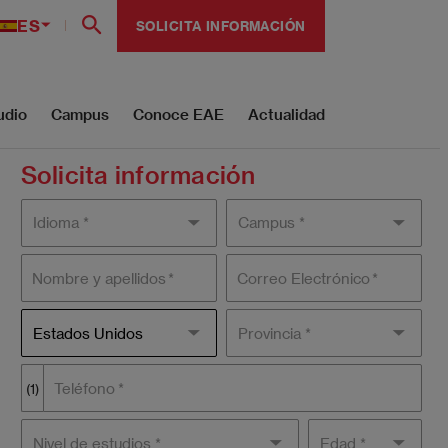
ES
SOLICITA INFORMACIÓN
udio
Campus
Conoce EAE
Actualidad
Solicita información
Idioma
Campus
Nombre y apellidos
Correo Electrónico
País
Estados Unidos
Provincia *
Teléfono
(1)
Nivel de
Edad