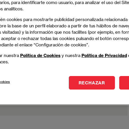
arios, para identificarte como usuario, para analizar el uso del Sit
 analíticos.
alidad
ién cookies para mostrarte publicidad personalizada relacionada
re la base de un perfil elaborado a partir de tus hábitos de nave
 visitadas) y la información que nos facilites (por ejemplo, en for
 aceptar o rechazar todas las cookies pulsando el botón corres
Madrid
ediante el enlace “Configuración de cookies”.
ar nuestra
Política de Cookies
y nuestra
Política de Privacidad
Grado en Administración y Dirección
aces.
de Empresas
Titulación
: Oficial (UNIE)
ookies
RECHAZAR
Modalidad
: Full Time
Horario
: Lunes - viernes (mañanas y tardes)