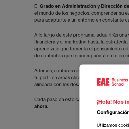
El
Grado en Administración y Dirección 
el mundo de los negocios, comprender su evo
para adaptarte a un entorno en constante c
A lo largo de este programa, adquirirás una 
financiera y el marketing hasta la estrategia
aprendizaje que fomenta el pensamiento críti
de contactos que te acompañará en tu creci
Además, contarás con formación complementa
tu perfil en áreas clave para el futuro del 
alineada con los desafíos actuales del merc
Cada paso en este camino te acercará a nu
¡Hola! Nos i
ahora.
Configuració
Utilizamos cooki