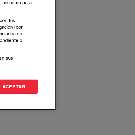
e, así como para
 con tus
gación (por
mularios de
pondiente o
en sus
ACEPTAR