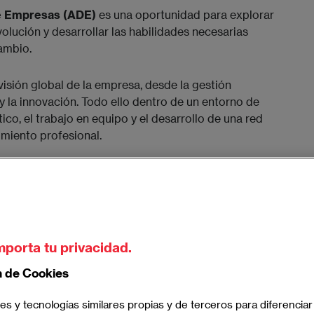
de Empresas (ADE)
es una oportunidad para explorar
lución y desarrollar las habilidades necesarias
ambio.
visión global de la empresa, desde la gestión
 y la innovación. Todo ello dentro de un entorno de
co, el trabajo en equipo y el desarrollo de una red
miento profesional.
ria y certificaciones que te permitirán fortalecer
sector empresarial, asegurando una preparación
ado.
evas oportunidades.
El momento de empezar es
mporta tu privacidad.
n de Cookies
es y tecnologías similares propias y de terceros para diferenciar