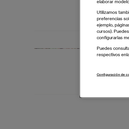
elaborar modelos
para un futur
Utilizamos tamb
preferencias sob
BARCELONA 
ejemplo, páginas
cursos). Puedes
configurarlas m
Puedes consult
Grado en 
respectivos enl
Conecta mar
marketing y 
Configuración de c
BARCELONA 