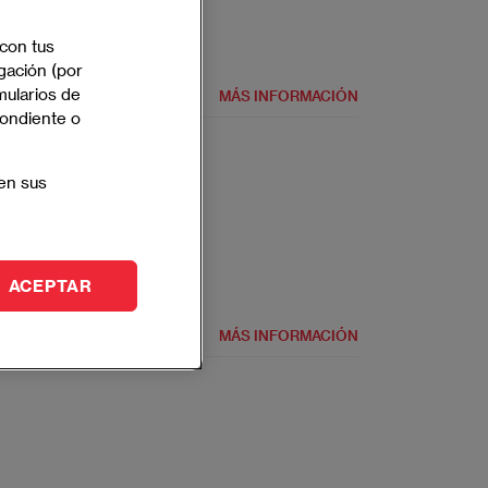
 con tus
gación (por
mularios de
MÁS INFORMACIÓN
pondiente o
en sus
Full Time
Español
ACEPTAR
MÁS INFORMACIÓN