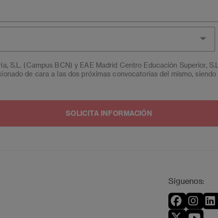
aria, S.L. (Campus BCN) y EAE Madrid Centro Educación Superior, S.
cionado de cara a las dos próximas convocatorias del mismo, siendo 
n, rectificación, oposición, limitación y portabilidad, mediante cart
entro Educación Superior, S.L.U. (Campus MAD) - Apartado de Corre
tuno podrá presentar una reclamación ante la Agencia Española de p
de Protección de Datos mediante escrito dirigido a
dpo@planeta.e
ona.
Síguenos: