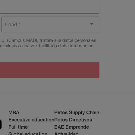
Edad
L.U. (Campus MAD), tratará sus datos personales
eliminados una vez facilitada dicha información
a a EAE Institución Superior de Formación
os 221 de Barcelona, o remitiendo un email a
lo
rotección de datos.
s
o a Grupo Planeta, At.: Delegado de Protección
MBA
Retos Supply Chain
Executive education
Retos Directivos
Full time
EAE Emprende
Global education
Actualidad