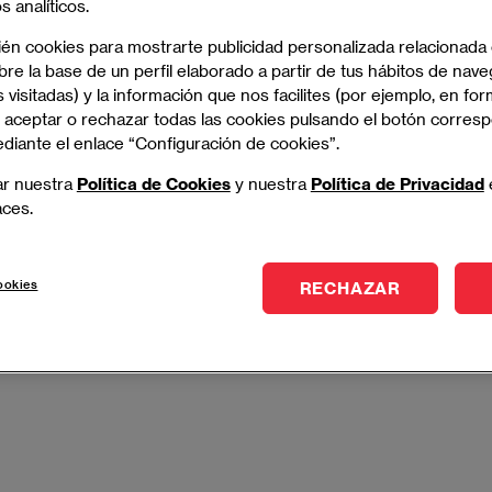
 analíticos.
o profesional exitoso.
ién cookies para mostrarte publicidad personalizada relacionada
re la base de un perfil elaborado a partir de tus hábitos de nave
- MADRID
 visitadas) y la información que nos facilites (por ejemplo, en for
 aceptar o rechazar todas las cookies pulsando el botón corres
ediante el enlace “Configuración de cookies”.
ar nuestra
Política de Cookies
y nuestra
Política de Privacidad
Marketing y Comunicación Digital
aces.
cas y consumidores con estrategias innovadoras en
comunicación.
ookies
RECHAZAR
- MADRID