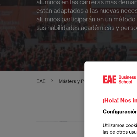
alumnos en las carreras más dema
están adaptados a las nuevas nece
alumnos participarán en un método 
sus habilidades académicas y perso
EAE
Másters y Posgrados EAE
Gra
¡Hola! Nos i
Configuració
Grado AD
Utilizamos cooki
las de otros usu
Estudia admi