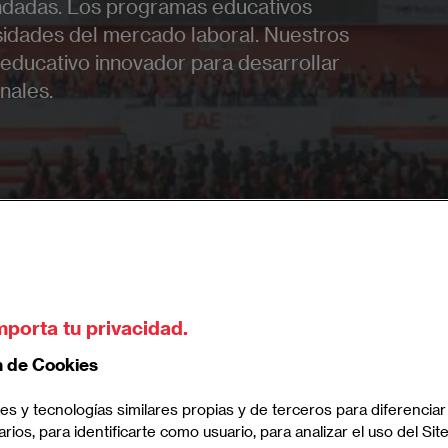
ndadas. Los programas educativos
sidades del mercado laboral. Nuestros
educativo innovador para desarrollar
nales.
dos
mporta tu privacidad.
n de Cookies
E
es y tecnologías similares propias y de terceros para diferenciar
arios, para identificarte como usuario, para analizar el uso del Sit
nistración de empresas con una formación práctica y global