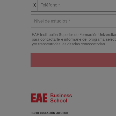
Teléfono
(1)
Nivel de
estudios
EAE Institución Superior de Formación Universit
para contactarle e informarle del programa selec
y/o transcurridas las citadas convocatorias.
Ud. podrá ejercer los derechos de acceso, supresió
Universitaria, S.L. (Campus BCN) y EAE Madrid C
pd@eae.es
. Asimismo, cuando lo considere opor
Podrá ponerse en contacto con nuestro Delegado 
de Datos, Avda. Diagonal 662-664, 08034 Barcel