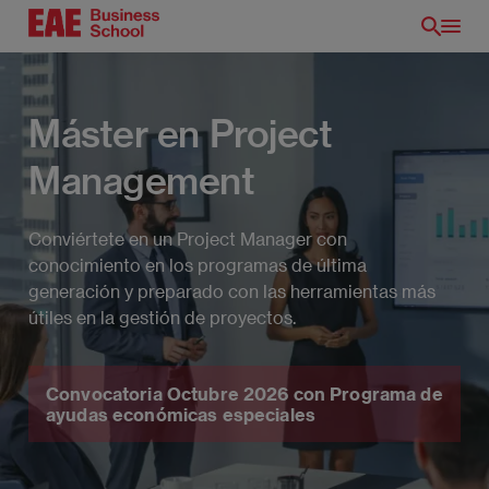
Pasar
al
contenido
principal
Máster en Project
Management
Conviértete en un Project Manager con
conocimiento en los programas de última
generación y preparado con las herramientas más
útiles en la gestión de proyectos.
ES
Convocatoria Octubre 2026 con Programa de
ayudas económicas especiales