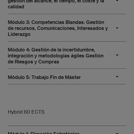
gestión del alcance, el tiempo, el coste y la
Financiación de Proyectos
calidad
Contract Change Control System y
Buyer-conducted Performance
Módulo 3: Competencias Blandas: Gestión
Review
Gestión del Alcance y el Cronograma
de recursos, Comunicaciones, Interesados y
Liderazgo
Gestión del conocimiento
Gestión del Coste y la Calidad
El ciclo de vida del conocimiento
Módulo 4: Gestión de la incertidumbre,
Gestión de los Recursos y Liderazgo
integración y metodologías ágiles Gestión
de Riesgos y Compras
Prácticas de lecciones aprendidas
Gestión de las Comunicaciones y los
en proyectos predictivos y ágiles
Interesados
Módulo 5: Trabajo Fin de Máster
Gestión de la Integración y Certificación PMP®
Retrospectivas, “Stop & Think”
Metodologías ágiles y Análisis de Datos
Trabajo Fin de Máster
Hybrid 60 ECTS
Módulo 1: Dirección Estratégica