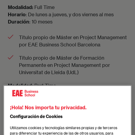
Modalidad:
Full Time
Horario
: De lunes a jueves, y dos viernes al mes
Duración
: 10 meses
Título propio de Máster en Project Management
por EAE Business School Barcelona
Título propio de Máster de Formación
Permanente en Project Management por
Universitat de Lleida (UdL)
Modalidad:
Part Time
Horario
: Martes y jueves
Duración
: 11 meses
¡Hola! Nos importa tu privacidad.
Título propio de Máster en Project Management
Configuración de Cookies
por EAE Business School Barcelona
Utilizamos cookies y tecnologías similares propias y de terceros
para diferenciar tu experiencia de las de otros usuarios, para