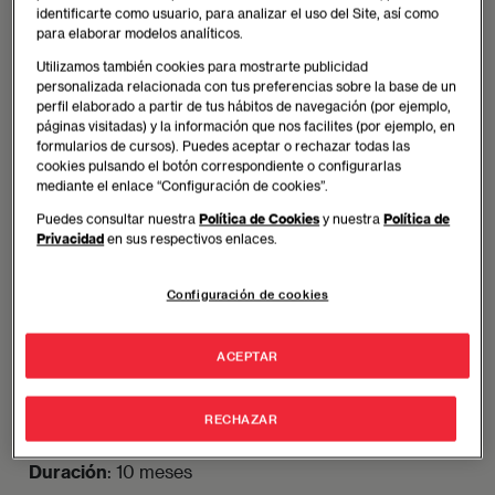
Título propio de Máster de Formación continua
identificarte como usuario, para analizar el uso del Site, así como
en Project Management por la Universitat de
para elaborar modelos analíticos.
Lleida (UdL)
Utilizamos también cookies para mostrarte publicidad
personalizada relacionada con tus preferencias sobre la base de un
Modalidad:
Hybrid Learning
perfil elaborado a partir de tus hábitos de navegación (por ejemplo,
páginas visitadas) y la información que nos facilites (por ejemplo, en
Horario
: Lunes y miércoles
formularios de cursos). Puedes aceptar o rechazar todas las
Duración
: 14 meses
cookies pulsando el botón correspondiente o configurarlas
mediante el enlace “Configuración de cookies”.
Madrid
Puedes consultar nuestra
Política de Cookies
y nuestra
Política de
Privacidad
en sus respectivos enlaces.
Máster en Project Management de EAE
Business School Madrid
Configuración de cookies
Máster Universitario en Dirección y Gestión de
Proyectos por la Universidad Internacional de la
ACEPTAR
Empresa (UNIE)
Modalidad:
Full Time (español e Inglés)
RECHAZAR
Horario
: de lunes a viernes (mañanas)
Duración
: 10 meses