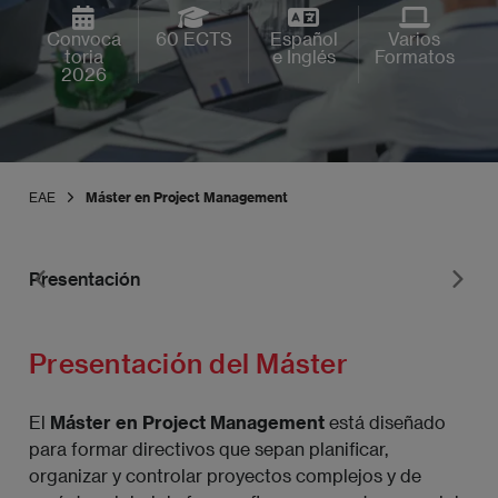
Convoca
60 ECTS
Español
Varios
toria
e Inglés
Formatos
2026
EAE
Máster en Project Management
Presentación
Pr
Presentación del Máster
El
Máster en Project Management
está diseñado
para formar directivos que sepan planificar,
organizar y controlar proyectos complejos y de