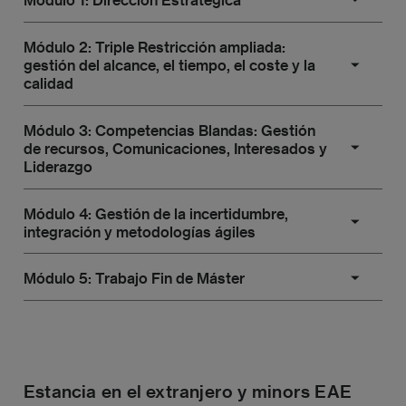
Módulo 2: Triple Restricción ampliada:
Marco de Referencia, Análisis de Negocio y
gestión del alcance, el tiempo, el coste y la
Financiación de Proyectos
calidad
Módulo 3: Competencias Blandas: Gestión
Gestión del Alcance y el Cronograma
de recursos, Comunicaciones, Interesados y
Liderazgo
Gestión del Coste y la Calidad
Módulo 4: Gestión de la incertidumbre,
Gestión de los Recursos y Liderazgo
integración y metodologías ágiles
Gestión de las Comunicaciones y los
Módulo 5: Trabajo Fin de Máster
Interesados
Gestión de Riesgos y Compras
Gestión de la Integración y Certificación PMP®
Trabajo Fin de Máster
Metodologías ágiles y Análisis de Datos
Estancia en el extranjero y minors EAE