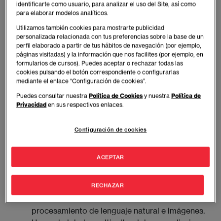
Un aprendizaje práctico en la implementación
identificarte como usuario, para analizar el uso del Site, así como
para elaborar modelos analíticos.
de modelos de Machine Learning y Deep
Learning, adaptados a desafíos empresariales
Utilizamos también cookies para mostrarte publicidad
personalizada relacionada con tus preferencias sobre la base de un
como la personalización, optimización de
perfil elaborado a partir de tus hábitos de navegación (por ejemplo,
procesos y toma de decisiones basada en
páginas visitadas) y la información que nos facilites (por ejemplo, en
datos.
formularios de cursos). Puedes aceptar o rechazar todas las
cookies pulsando el botón correspondiente o configurarlas
mediante el enlace “Configuración de cookies”.
Especialización en áreas clave como Business
Puedes consultar nuestra
Política de Cookies
y nuestra
Política de
Intelligence, Data Analytics y tecnologías cloud,
Privacidad
en sus respectivos enlaces.
formándote para gestionar proyectos
tecnológicos avanzados.
Configuración de cookies
Desarrollo de habilidades estratégicas en
liderazgo y gestión de proyectos de IA, con un
ACEPTAR
enfoque en la ética en el uso de estas
tecnologías.
RECHAZAR
Aplicación de técnicas avanzadas de
procesamiento de lenguaje natural e imágenes.