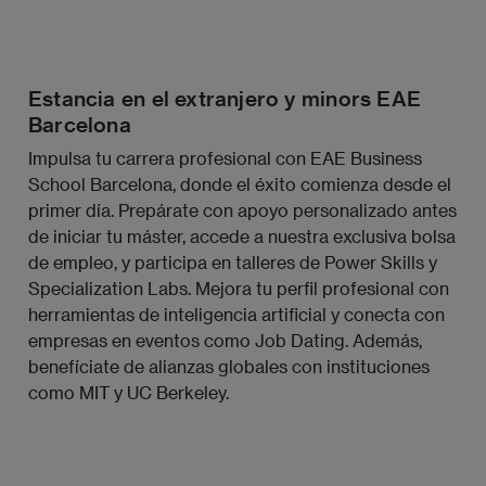
Módulo 9: Trabajo de fin de máster
Módulo 5: Deep Learning y Redes Neuronales
Módulo 6: Procesamiento de Lenguaje Natural
Estancia en el extranjero y minors EAE
e Imágenes
Barcelona
Impulsa tu carrera profesional con EAE Business
Módulo 7: Tecnologías Cloud: Frameworks y
School Barcelona, donde el éxito comienza desde el
Proyectos de IA
primer día. Prepárate con apoyo personalizado antes
de iniciar tu máster, accede a nuestra exclusiva bolsa
de empleo, y participa en talleres de Power Skills y
Specialization Labs. Mejora tu perfil profesional con
herramientas de inteligencia artificial y conecta con
empresas en eventos como Job Dating. Además,
benefíciate de alianzas globales con instituciones
como MIT y UC Berkeley.