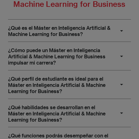
Machine Learning for Business
destino.
¿Qué es el Máster en Inteligencia Artificial &
Machine Learning for Business?
Es un programa de posgrado diseñado para formar
¿Cómo puede un Máster en Inteligencia
a profesionales en el uso de la inteligencia artificial
Artificial & Machine Learning for Business
impulsar mi carrera?
aplicada a la toma de decisiones empresariales,
mejorando la eficiencia y optimización de procesos a
Este máster te prepara para roles como Científico
¿Qué perfil de estudiante es ideal para el
través de tecnologías avanzadas como machine
de Datos (Data Scientist), Especialista en Machine
Máster en Inteligencia Artificial & Machine
learning y análisis predictivo.
Learning for Business?
Learning, Consultor en Inteligencia Artificial, e
Ingeniero de Robótica. Estas posiciones te
Para acceder a este máster, los candidatos deben
¿Qué habilidades se desarrollan en el
permitirán liderar proyectos que integren la IA en las
contar con un título de grado, ingeniería, licenciatura,
Máster en Inteligencia Artificial & Machine
estrategias empresariales, mejorando la eficiencia y
Learning for Business?
diplomatura o arquitectura. También pueden acceder
potenciando la innovación en diversas industrias.
aquellos con experiencia demostrable de más de
Desarrollarás competencias en machine learning,
¿Qué funciones podrás desempeñar con el
tres años en el sector de las tecnologías de la