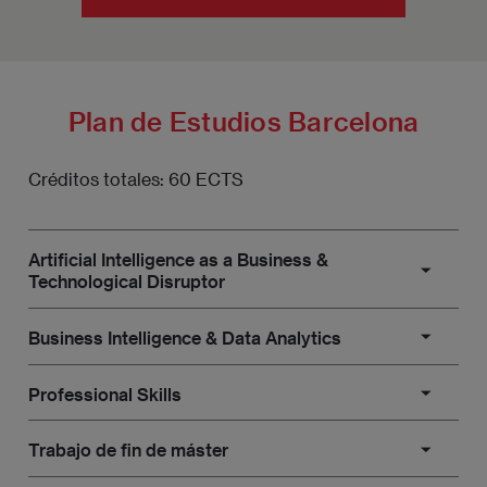
Plan de Estudios Barcelona
Créditos totales: 60 ECTS
Artificial Intelligence as a Business &
Technological Disruptor
Business Intelligence & Data Analytics
Módulo 1: Inteligencia Artificial y Machine
Learning: Aplicaciones empresariales y su
Professional Skills
impacto en negocio
Módulo 3: Data Engineering
Trabajo de fin de máster
Módulo 2: Ética y Modelos de IA Basados en el
Módulo 4: Generación de Aplicaciones Machine
Módulo 8: Liderazgo & Project Management
Cliente
Learning: Algoritmos, Predicciones y Decisiones