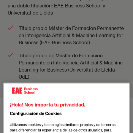
una doble titulación: EAE Business School y
Universitat de Lleida
Título propio Máster de Formación Permanente
en Inteligencia Artificial & Machine Learning for
Business (EAE Business School)
Título propio de Máster de Formación
Permanente en Inteligencia Artificial & Machine
Learning for Business (Universitat de Lleida –
UdL)
¡Hola! Nos importa tu privacidad.
Ventajas del Programa Barcelona
Configuración de Cookies
Utilizamos cookies y tecnologías similares propias y de terceros
para diferenciar tu experiencia de las de otros usuarios, para