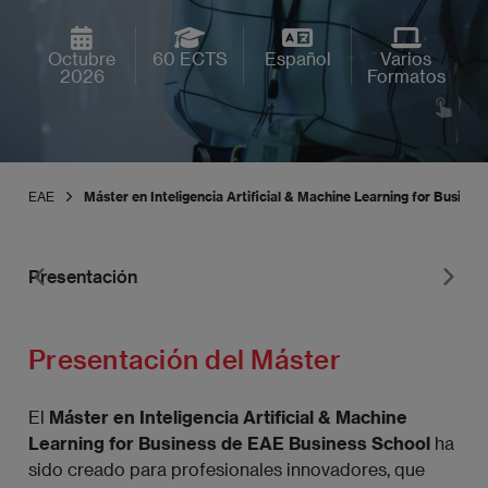
Octubre
60 ECTS
Español
Varios
2026
Formatos
EAE
Máster en Inteligencia Artificial & Machine Learning for Busines
Presentación
Pr
Presentación del Máster
El
Máster en Inteligencia Artificial & Machine
Learning for Business
de EAE Business School
ha
sido creado para profesionales innovadores, que