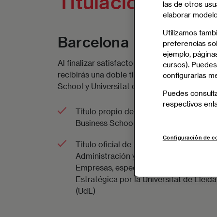
Titulación y Mod
las de otros usu
elaborar modelos
Utilizamos tamb
Barcelona
preferencias sob
ejemplo, páginas
Al finalizar satisfactoriamente el programa,
cursos). Puedes
recibirás una doble titulación: EAE Business
configurarlas m
School y Universitat de Lleida
Puedes consult
respectivos enl
Título propio de Global MBA por EAE
Business School
Configuración de c
Título oficial de Máster Universitario en
Administración y Dirección de
Empresas, especialidad en Dirección
Estratégica por la Universitat de Lleida
(UdL)