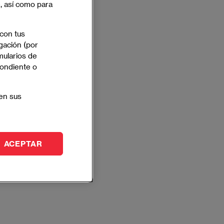
e, así como para
 con tus
gación (por
mularios de
pondiente o
en sus
ACEPTAR