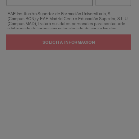
estudios
EAE Institución Superior de Formación Universitaria, S.L.
(Campus BCN) y EAE Madrid Centro Educación Superior, S.L.U.
(Campus MAD), tratará sus datos personales para contactarle
e informarle del programa seleccionado de cara a las dos
próximas convocatorias del mismo, siendo eliminados una vez
facilitada dicha información y/o transcurridas las citadas
convocatorias.
Ud. podrá ejercer los derechos de acceso, supresión,
rectificación, oposición, limitación y portabilidad, mediante
carta a EAE Institución Superior de Formación Universitaria,
S.L. (Campus BCN) y EAE Madrid Centro Educación Superior,
S.L.U. (Campus MAD) - Apartado de Correos 221 de Barcelona,
o remitiendo un email a
lopd@eae.es
. Asimismo, cuando lo
considere oportuno podrá presentar una reclamación ante la
Agencia Española de protección de datos.
Podrá ponerse en contacto con nuestro Delegado de
Protección de Datos mediante escrito dirigido a
dpo@planeta.
es
o a Grupo Planeta, At.: Delegado de Protección de Datos,
Avda. Diagonal 662-664, 08034 Barcelona.