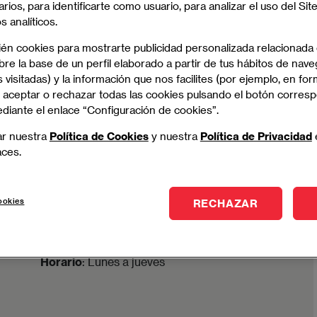
alidad
arios, para identificarte como usuario, para analizar el uso del Sit
 analíticos.
ién cookies para mostrarte publicidad personalizada relacionada
Madrid
re la base de un perfil elaborado a partir de tus hábitos de nave
 visitadas) y la información que nos facilites (por ejemplo, en for
 aceptar o rechazar todas las cookies pulsando el botón corres
Global Executive MBA por EAE
ediante el enlace “Configuración de cookies”.
Business School y el Máster
Universitario en Administración
ar nuestra
Política de Cookies
y nuestra
Política de Privacidad
aces.
Dirección de Empresas por la
Universidad Internacional de la
Empresa (UNIE)
ookies
RECHAZAR
Titulación
: Oficial (EAE y UNIE)
Modalidad
: Hybrid (12 meses)
Horario
: Lunes a jueves