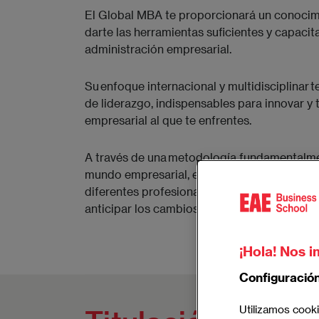
El Global MBA te proporcionará un conocimi
darte las herramientas suficientes y capacit
administración empresarial.
Su enfoque internacional y multidisciplinar
de liderazgo, indispensables para innovar y
empresarial al que te enfrentes.
A través de una metodología fundamentalmen
mundo empresarial, el programa te llevará a d
diferentes profesionales procedentes de dis
anticipar los cambios con la flexibilidad y
¡Hola! Nos i
Configuració
Utilizamos cooki