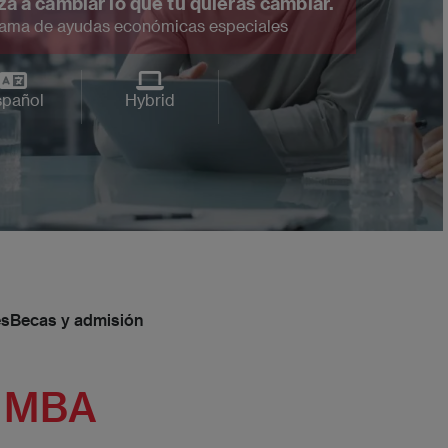
a a cambiar lo que tú quieras cambiar.
ama de ayudas económicas especiales
pañol
Hybrid
es
Becas y admisión
l MBA