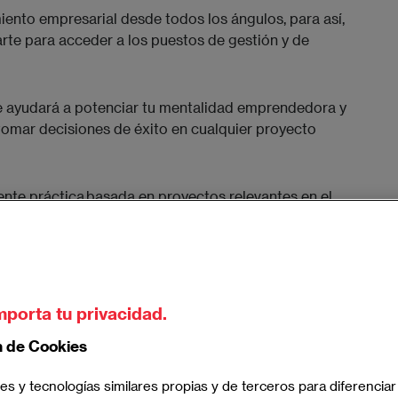
ento empresarial desde todos los ángulos, para así,
arte para acceder a los puestos de gestión y de
 te ayudará a potenciar tu mentalidad emprendedora y
 tomar decisiones de éxito en cualquier proyecto
te práctica basada en proyectos relevantes en el
esarrollar un espíritu crítico, colaborar con
tintas áreas de conocimiento, leer tendencias y
 la creatividad que demanda hoy el mercado.
mporta tu privacidad.
n de Cookies
es y tecnologías similares propias y de terceros para diferenciar